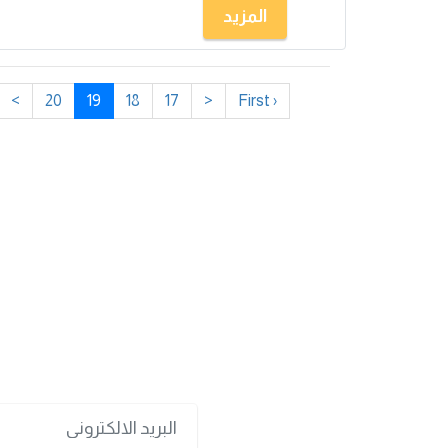
المزيد
>
20
19
18
17
<
‹ First