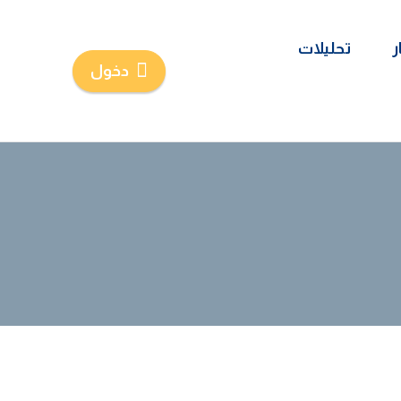
ر
تحليلات
دخول