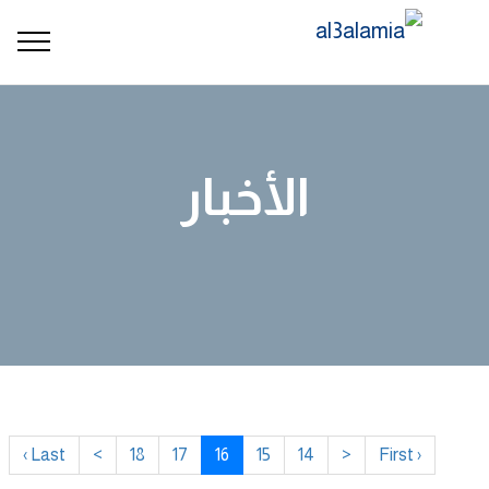
الأخبار
Last ›
>
18
17
16
15
14
<
‹ First