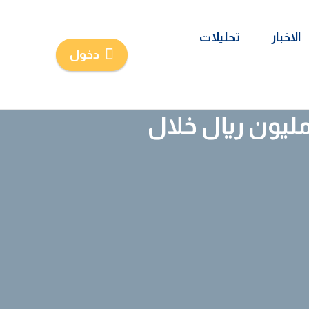
الاخبار
تحليلات
دخول
ربية للتعهدات الفنية تسجل خسائر بـ326.8 مليون ريال خلال