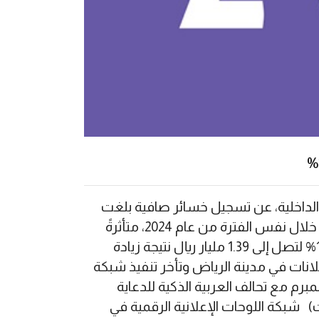
والداخلية، عن تسجيل خسائر صافية بلغت
326.8 مليون ريال بنهاية التسعة أشهر الأولى من عام 2025، مقارنةً بـ أرباح قدرها 192.5 مليون ريال خلال نفس الفترة من عام 2024، متأثرةً
بالتحديات التشغيلية وتأخر تنفيذ بعض المشاريع الكبرى. ورغم تسجيل نمو في الإيرادات بنسبة 19.4% لتصل إلى 1.39 مليار ريال نتيجة زيادة
انات في مدينة الرياض وتأخر تنفيذ شبكة
برم مع تحالف العربية الذكية للدعاية
 شبكة اللوحات الإعلانية الرقمية في