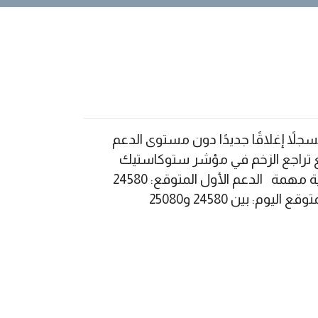
اتجاه الصاعد، مسجلاً إغلاقًا جديدًا دون مستوى الدعم
تزامن مع تراجع الزخم في مؤشر ستوكاستيك
واقتراب السعر من مستويات 24810، مما يدعم استمرار الموجة التصحيحية الهابطة. مستويات فنية مهمة الدعم الأول المتوقع: 24580