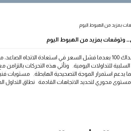
وتوقعات بمزيد من الهبوط اليوم
يتواصل الضغط السلبي على مؤشر ناسداك 100 بعدما فشل السعر في استعادة ال
 يعزز النظرة السلبية للتداولات اليومية. وتأتي هذه التحركات بال