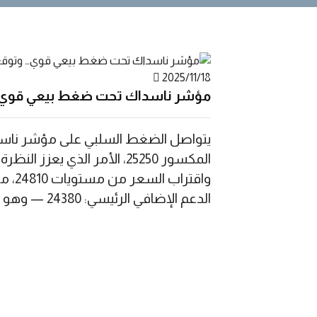
2025/11/18
مؤشر ناسداك تحت ضغط بيعي قوي… 
المكسور 25250، الأمر الذي
الدعم الإضافي الرئيسي: 24380 — وهو مستوى محوري لتحديد الاتجاهات القادمة نطاق التداول المتوقع اليوم: بين 24580 و25080