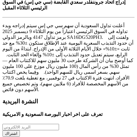
إدراج اتحاد جروننفلدر سعدي القابضة (سي جي إس) في السوق
الرئيسي الثلاثاء المقبل
أعلنت تداول السعودية أن سهم سي جي إس سيتم إدراجه وبدء
تداوله في السوق الرئيسي اعتباراً من يوم الثلاثاء 9 ديسمبر 2025
برمز تداول 4147 وبالرمز الدولي SA16DG520PH3. ولفتت إلى
أن حدود التذبذب السعرية اليومية عند الإطلاق ستكون ±30% مع حد
ثابت «±10%» خلال الأيام الثلاثة الأولى من الإدراج. ابتداءً من اليوم
الرابع، سيتم تعديل حدود التذبذب إلى ±10% وإلغاء الحد الثابت.
كما أوضح بيان أن الشركة طرحت 30 مليون سهم للاكتتاب العام —
تمثل 30% من رأس المال (100 مليون ريال موزع على 100 مليون
سهم, بسعر اسمى ريال للسهم الواحد). وفِيما يخص اكتتاب
الأفراد، انتهت فترة الاكتتاب في 27 نوفمبر، مع تغطية بلغت 70.9٪
من الأسهم المخصصة للأفراد (6 ملايين سهم)، وتم تخصيص جميع
الأسهم دون فائض.
النشرة البريدية
تعرف على اخر اخبار البورصة السعودية و الامريكية
اشتراك