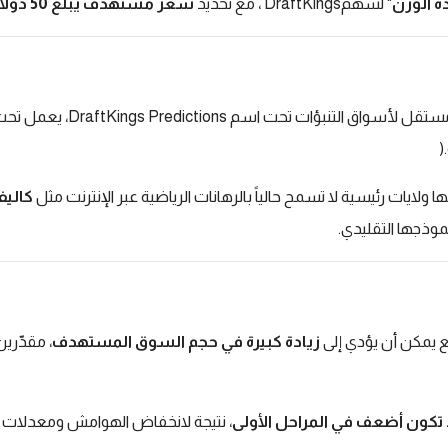
دة الوزن
"
لسهم
DraftKings
، مع تحديد
سعر مستهدف يبلغ 50 دولاراً
ستقل لأسواق التنبؤات تحت اسم
DraftKings Predictions
، يعمل تح
).
ها ولايات رئيسية لا تسمح حالياً بالرهانات الرياضية عبر الإنترنت مثل
كاليف
نموذجها التقليدي
.
ع يمكن أن يؤدي إلى
زيادة كبيرة في حجم السوق المستهدف
، مقدّرين
د تكون أضعف في المراحل الأولى
، نتيجة لانخفاض الهوامش ومعدلات ا