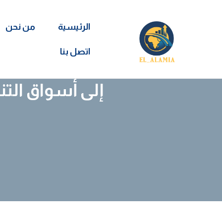
الرئيسية
من نحن
اتصل بنا
مورجان ستانلي تقيّم دخول DraftKings إلى أ