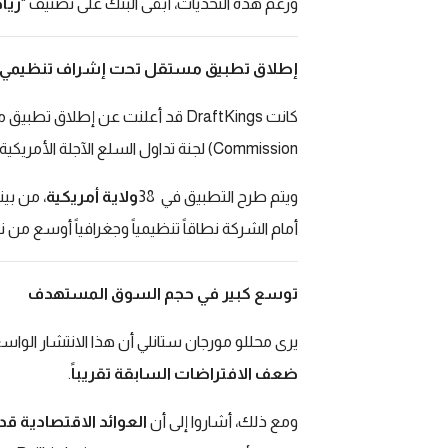
ورغم هذه التحديات، أبقى البنك على تصنيف
"
زيا
إطلاق تطبيق مستقل تحت إشراف تنظيمي
كانت
DraftKings
قد أعلنت عن إطلاق تطبيق م
Commission
(
لجنة تداول السلع الآجلة الأمريكية
ويتم طرح التطبيق في
38
ولاية أمريكية
، من بين
أمام الشركة نطاقاً تنظيمياً وجغرافياً أوسع من 
توسع كبير في حجم السوق المستهدف
يرى محللو مورجان ستانلي أن هذا الانتشار الواس
ضعف الافتراضات السابقة تقريباً
.
ومع ذلك، أشاروا إلى أن
العوائد الاقتصادية ق