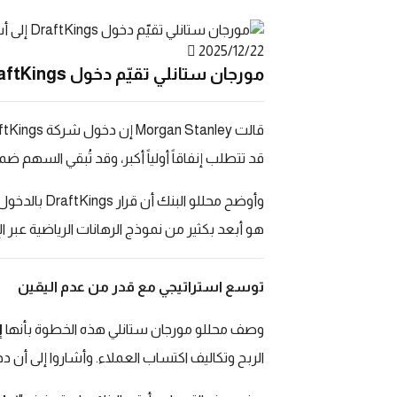
2025/12/22
مورجان ستانلي تقيّم دخول DraftKings إلى أسواق التنبؤات
قالت
Morgan Stanley
إن دخول شركة
ftKings
قد تتطلب إنفاقاً أولياً أكبر، وقد تُبقي السهم
وأوضح محللو البنك أن قرار
DraftKings
بالدخول
هو أبعد بكثير من نموذج الرهانات الرياضية عبر الإ
توسع استراتيجي مع قدر من عدم اليقين
وصف محللو مورجان ستانلي هذه الخطوة بأنها
إ
الربح وتكاليف اكتساب العملاء. وأشاروا إلى أن 