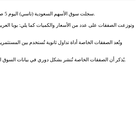
سجلت سوق الأسهم السعودية (تاسي) اليوم 5 صفقات خاصة على أسهم شركة بوبا العربية للتأمين، بإجمالي قيمة بلغ 106.4 مليون ريال، وذلك بحسب بيانات الصفقات الخاصة الصادرة اليوم.
وتوزعت الصفقات على عدد من الأسعار والكميات كما يلي: بوبا العر
وتُعد الصفقات الخاصة أداة تداول ثانوية تُستخدم بين المستثمر
يُذكر أن الصفقات الخاصة تُنشر بشكل دوري في بيانات السوق السعودي، وتُشكل جزءًا من تحركات المستثمرين المؤسسيين والأفراد ذوي الملاءة العالية داخل السوق، كأحد مؤشرات نشاط التداول الخاص.