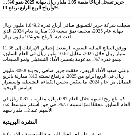
جرير تسجل أرباحًا بقيمة 1.05 مليار ريال بنهاية 2025 بنمو 8%…
وأرباح الربع الرابع ترتفع 13%
سجلت شركة جرير للتسويق صافي أرباح قدره 1,049.2 مليون ريال
بنهاية عام 2025، محققة نموًا بنسبة 8% مقارنة بعام 2024، الذي
بلغت فيه الأرباح نحو 974 مليون ريال.
ووفق النتائج المالية السنوية، ارتفعت إجمالي الإيرادات إلى 11.36
مليار ريال خلال 2025، مقابل 10.62 مليار ريال في العام السابق،
بنمو قدره 7%، مدعومة بتحسن الأداء التشغيلي ونمو المبيعات.
وعلى صعيد الأداء الربعي، حققت جرير صافي ربح بلغ 309.8 مليون
ريال في الربع الرابع من 2025، بارتفاع نسبته 13% مقارنة بالربع
المماثل من عام 2024، ما يعكس تحسن الكفاءة التشغيلية واستقرار
هوامش الربحية.
كما بلغ ربح السهم خلال العام 0.87 ريال، مقارنة بـ 0.81 ريال في
العام السابق، محققًا نموًا نسبته 7.7%، في حين استقر متوسط عدد
الأسهم عند 1.2 مليار سهم
النشرة البريدية
تعرف على اخر اخبار البورصة السعودية و الامريكية