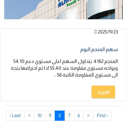
2025/11/23
سهم المنجم اليوم
المنجم 4162 يتداول السهم اعلي مستوي دعم 54.10
ويواجه مستوى مقاومة عند 55.40 اذا تم اختراقها يتجة
الى مستوي المقاومة الثانية 56 ...
المزيد
Last ›
>
10
9
8
7
6
<
‹ First