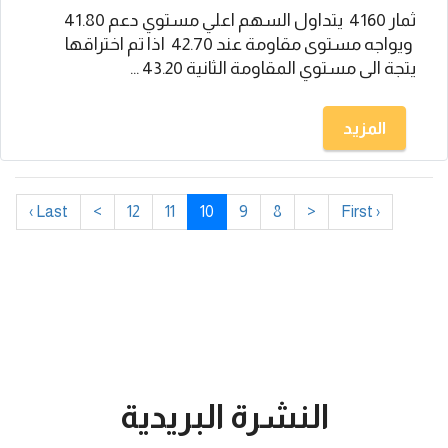
ثمار 4160 يتداول السهم اعلي مستوي دعم 41.80
ويواجه مستوى مقاومة عند 42.70 اذا تم اختراقها
يتجة الى مستوي المقاومة الثانية 43.20 ...
المزيد
Last ›
>
12
11
10
9
8
<
‹ First
النشرة البريدية