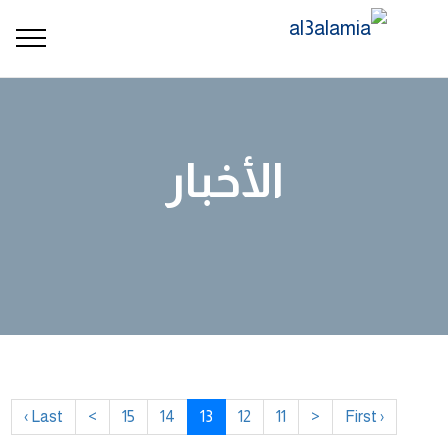
الأخبار
Last ›
>
15
14
13
12
11
<
‹ First